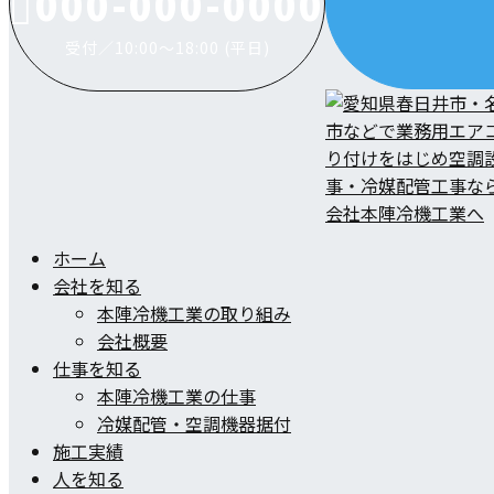
000-000-0000
受付／10:00～18:00 (平日)
ホーム
会社を知る
本陣冷機工業の取り組み
会社概要
仕事を知る
本陣冷機工業の仕事
冷媒配管・空調機器据付
施工実績
人を知る