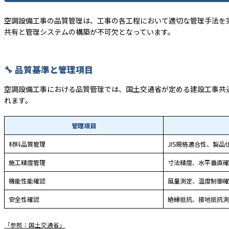
空調設備工事の品質管理は、工事の各工程において適切な管理手法を
共有と管理システムの構築が不可欠となっています。
🔧 品質基準と管理項目
空調設備工事における品質管理では、国土交通省が定める建設工事共
れます。
管理項目
材料品質管理
JIS規格適合性、製品
施工精度管理
寸法精度、水平垂直確
機能性能確認
風量測定、温度制御確
安全性確認
絶縁抵抗、接地抵抗測
「参照：国土交通省」