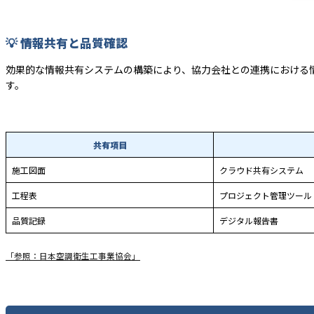
💡 情報共有と品質確認
効果的な情報共有システムの構築により、協力会社との連携における
す。
共有項目
施工図面
クラウド共有システム
工程表
プロジェクト管理ツール
品質記録
デジタル報告書
「参照：日本空調衛生工事業協会」