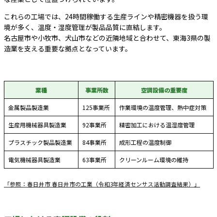
これらの工場では、24時間稼働する生産ラインや精密機器を扱う環
境が多く、温度・湿度管理が製品品質に直結します。
名古屋市や小牧市、犬山市などの近隣地域と合わせて、東海3県の製
造業を支える重要な拠点となっています。
業種
事業所数
空調設備の重要度
金属製品製造業
125事業所
作業環境の温度管理、熱中症対策
生産用機械器具製造業
92事業所
精密加工における温湿度管理
プラスチック製品製造業
84事業所
成形工程の温度制御
電気機械器具製造業
63事業所
クリーンルーム環境の維持
「参照：春日井市 春日井市の工業（令和3年経済センサス活動調査結果）」