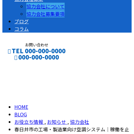
協力会社について
協力会社募集要項
ブログ
コラム
お問い合わせ
TEL 000-000-0000
000-000-0000
ブログ
CONTACT
ENTRY
BLOG
HOME
BLOG
お役立ち情報
,
お知らせ
,
協力会社
春日井市の工場・製造業向け空調システム｜稼働を止