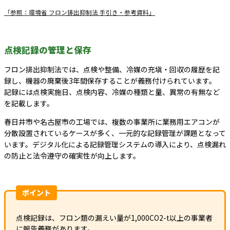
「参照：環境省 フロン排出抑制法 手引き・参考資料」
点検記録の管理と保存
フロン排出抑制法では、点検や整備、冷媒の充塡・回収の履歴を記
録し、機器の廃棄後3年間保存することが義務付けられています。
記録には点検実施日、点検内容、冷媒の種類と量、異常の有無など
を記載します。
春日井市や名古屋市の工場では、複数の事業所に業務用エアコンが
分散設置されているケースが多く、一元的な記録管理が課題となって
います。デジタル化による記録管理システムの導入により、点検漏れ
の防止と法令遵守の確実性が向上します。
ポイント
点検記録は、フロン類の漏えい量が1,000CO2-t以上の事業者
に報告義務があります。