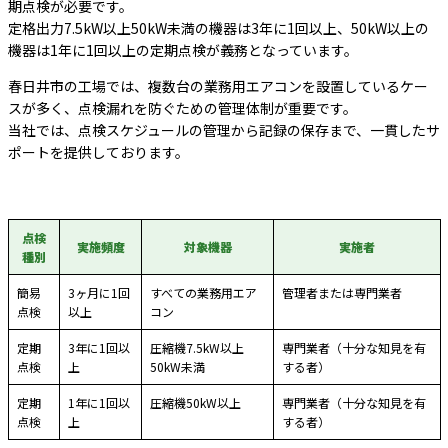
期点検が必要です。
定格出力7.5kW以上50kW未満の機器は3年に1回以上、50kW以上の
機器は1年に1回以上の定期点検が義務となっています。
春日井市の工場では、複数台の業務用エアコンを設置しているケー
スが多く、点検漏れを防ぐための管理体制が重要です。
当社では、点検スケジュールの管理から記録の保存まで、一貫したサ
ポートを提供しております。
点検
実施頻度
対象機器
実施者
種別
簡易
3ヶ月に1回
すべての業務用エア
管理者または専門業者
点検
以上
コン
定期
3年に1回以
圧縮機7.5kW以上
専門業者（十分な知見を有
点検
上
50kW未満
する者）
定期
1年に1回以
圧縮機50kW以上
専門業者（十分な知見を有
点検
上
する者）