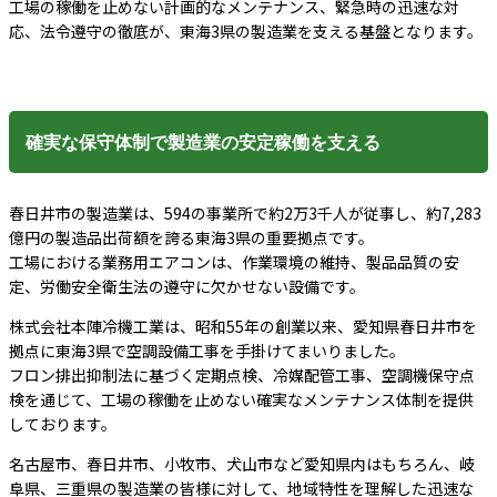
工場の稼働を止めない計画的なメンテナンス、緊急時の迅速な対
応、法令遵守の徹底が、東海3県の製造業を支える基盤となります。
確実な保守体制で製造業の安定稼働を支える
春日井市の製造業は、594の事業所で約2万3千人が従事し、約7,283
億円の製造品出荷額を誇る東海3県の重要拠点です。
工場における業務用エアコンは、作業環境の維持、製品品質の安
定、労働安全衛生法の遵守に欠かせない設備です。
株式会社本陣冷機工業は、昭和55年の創業以来、愛知県春日井市を
拠点に東海3県で空調設備工事を手掛けてまいりました。
フロン排出抑制法に基づく定期点検、冷媒配管工事、空調機保守点
検を通じて、工場の稼働を止めない確実なメンテナンス体制を提供
しております。
名古屋市、春日井市、小牧市、犬山市など愛知県内はもちろん、岐
阜県、三重県の製造業の皆様に対して、地域特性を理解した迅速な