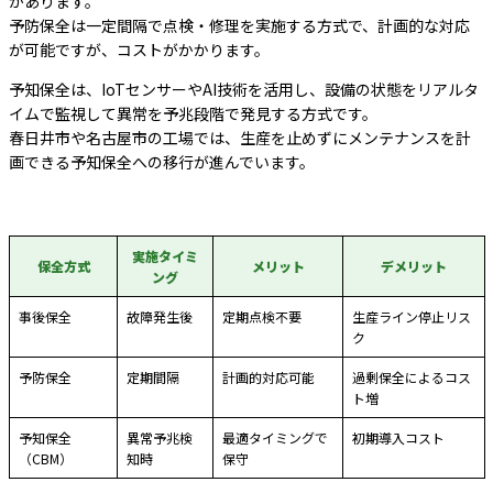
があります。
予防保全は一定間隔で点検・修理を実施する方式で、計画的な対応
が可能ですが、コストがかかります。
予知保全は、IoTセンサーやAI技術を活用し、設備の状態をリアルタ
イムで監視して異常を予兆段階で発見する方式です。
春日井市や名古屋市の工場では、生産を止めずにメンテナンスを計
画できる予知保全への移行が進んでいます。
実施タイミ
保全方式
メリット
デメリット
ング
事後保全
故障発生後
定期点検不要
生産ライン停止リス
ク
予防保全
定期間隔
計画的対応可能
過剰保全によるコス
ト増
予知保全
異常予兆検
最適タイミングで
初期導入コスト
（CBM）
知時
保守